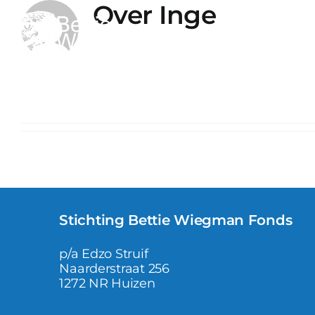
Over
Inge
Ga
naar
inhoud
Deze auteur heeft nog geen info
So far Inge has created 0 blog en
Stichting Bettie Wiegman Fonds
p/a Edzo Struif
Naarderstraat 256
1272 NR Huizen