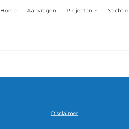
Home
Aanvragen
Projecten
Stichti
rmatie verstrekt.
tries.
Disclaimer