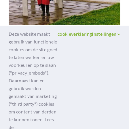
Deze website maakt
cookieverklaring
Instellingen
gebruik van functionele
Stichting Bettie Wiegman Fonds
cookies om de site goed
te laten werken en uw
p/a Edzo Struif
Naarderstraat 256
voorkeuren op te slaan
1272 NR Huizen
("privacy_embeds").
Daarnaast kan er
gebruik worden
gemaakt van marketing
Disclaimer
("third party") cookies
om content van derden
te kunnen tonen. Lees
de