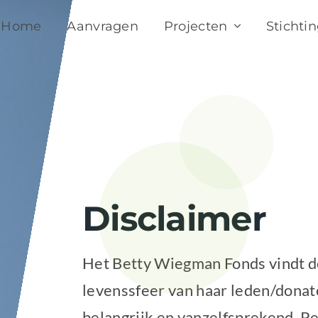
Home
Aanvragen
Projecten
Stichti
Disclaimer
Het Betty Wiegman Fonds vindt d
levenssfeer van haar leden/donat
belangrijk en vanzelfsprekend. P