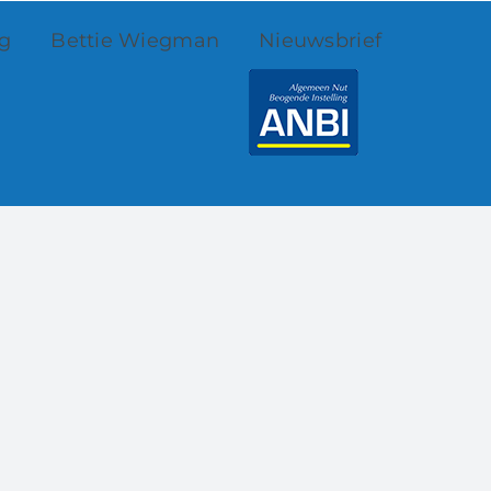
ng
Bettie Wiegman
Nieuwsbrief