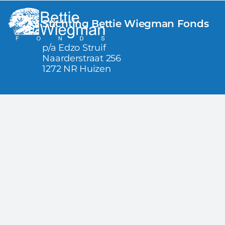
Ga
Stichting Bettie Wiegman Fonds
naar
inhoud
p/a Edzo Struif
Naarderstraat 256
1272 NR Huizen